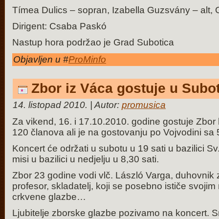
Tímea Dulics – sopran, Izabella Guzsvány – alt,
Dirigent: Csaba Paskó
Nastup hora podržao je Grad Subotica
Objavljen u #
ProMinfo
Zbor iz Váca gostuje u Subot
14. listopad 2010. | Autor:
promusica
Za vikend, 16. i 17.10.2010. godine gostuje Zbor 
120 članova ali je na gostovanju po Vojvodini sa
Koncert će održati u subotu u 19 sati u bazilici Sv.
misi u bazilici u nedjelju u 8,30 sati.
Zbor 23 godine vodi vlč. László Varga, duhovnik 
profesor, skladatelj, koji se posebno ističe svoji
crkvene glazbe…
Ljubitelje zborske glazbe pozivamo na koncert.