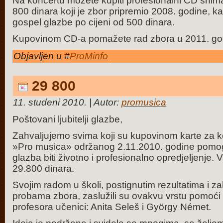
Na koncertu možete kupiti profesionalni CD snima
800 dinara koji je zbor pripremio 2008. godine, k
gospel glazbe po cijeni od 500 dinara.
Kupovinom CD-a pomažete rad zbora u 2011. god
Objavljen u #
ProMinfo
29 800
11. studeni 2010. | Autor:
promusica
Poštovani ljubitelji glazbe,
Zahvaljujemo svima koji su kupovinom karte za 
»Pro musica» održanog 2.11.2010. godine pomog
glazba biti životno i profesionalno opredjeljenje.
29.800 dinara.
Svojim radom u školi, postignutim rezultatima i 
probama zbora, zaslužili su ovakvu vrstu pomoći
profesora učenici: Anita Seleš i György Német.