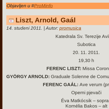
Objavljen u #
ProMinfo
Liszt, Arnold, Gaál
14. studeni 2011. | Autor:
promusica
Katedrala Sv. Terezije Avi
Subotica
20. 11. 2011.
19,30 h
FERENC LISZT:
Missa Corona
GYÖRGY ARNOLD:
Graduale Solenne de Comun
FERENC GAÁL:
Ave verum (p
Operni pjevači
Éva Matkócsik – sopr
Kornélia Bakos – alt