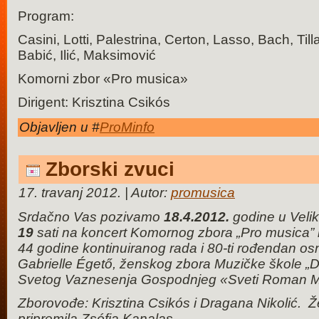
Program:
Casini, Lotti, Palestrina, Certon, Lasso, Bach, Til
Babić, Ilić, Maksimović
Komorni zbor «Pro musica»
Dirigent: Krisztina Csikós
Objavljen u #
ProMinfo
Zborski zvuci
17. travanj 2012. | Autor:
promusica
Srdačno Vas pozivamo
18.4.2012.
godine u Veli
19
sati na koncert
Komornog zbora „Pro musica” k
44 godine kontinuiranog rada i 80-ti rođendan osn
Gabrielle Égető, ženskog zbora Muzičke škole „Da
Svetog Vaznesenja Gospodnjeg «Sveti Roman M
Zborovođe: Krisztina Csikós i Dragana Nikolić. Ž
pripremila Zsófia Kanalas.