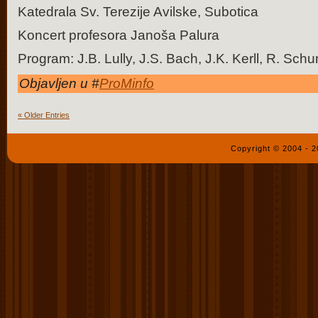
Katedrala Sv. Terezije Avilske, Subotica
Koncert profesora Janoša Palura
Program:
J
.
B
.
Lully, J.S. Bach, J.K. Kerll, R. Sch
Objavljen u #
ProMinfo
« Older Entries
Copyright © 2004 - 