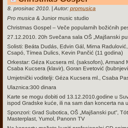
8. prosinac 2010. | Autor:
promusica
Pro musica
& Junior music studio
Christmas Gospel – Veče popularnih božićnih p
27.12.2010. 20h Svečana sala OŠ „Majšanski pu
Solisti: Beáta Dudás, Edvin Gál, Mirna Radulović,
Csapó, Tímea Dulics, Kevin Pančić (11 godina)
Orkestar: Géza Kucsera ml. (saksofon), Armand M
Csaba Kucsera (klavir), Goran Evetović (bubnjevi
Umjetnički voditelji: Géza Kucsera ml., Csaba P
Ulaznica:300 dinara
Karte se mogu dobiti od 13.12.2010.godine u Su
ispod Gradske kuće, ili na sam dan koncerta na u
Sponzori: Grad Subotica, OŠ „Majšanski put”, Tó
Masterplast, Yumol, Panonn TV