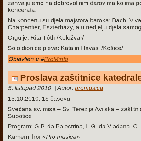
zahvaljujemo na dobrovoljnim darovima kojima 
koncerata.
Na koncertu su djela majstora baroka: Bach, Vival
Charpentier, Eszterházy, a u nedjelju djela samog
Orgulje: Rita Tóth /Koložvar/
Solo dionice pjeva: Katalin Havasi /Košice/
Objavljen u #
ProMinfo
Proslava zaštitnice katedral
5. listopad 2010. | Autor:
promusica
15.10.2010. 18 časova
Svečana sv. misa – Sv. Terezija Avilska – zaštitni
Subotice
Program: G.P. da Palestrina, L.G. da Viadana, 
Kamerni hor «
Pro musica»