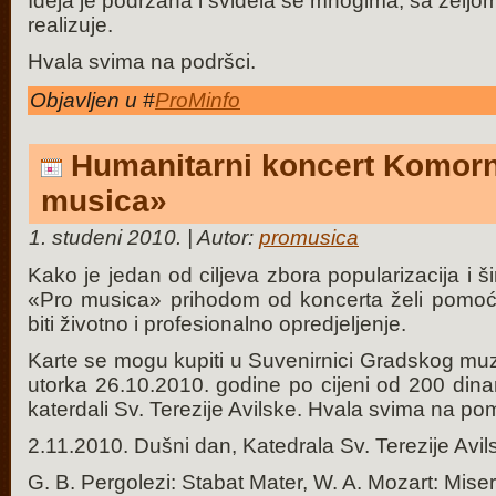
Ideja je podržana i svidela se mnogima, sa željo
realizuje.
Hvala svima na podršci.
Objavljen u #
ProMinfo
Humanitarni koncert Komor
musica»
1. studeni 2010. | Autor:
promusica
Kako je jedan od ciljeva zbora popularizacija i š
«Pro musica» prihodom od koncerta želi pomoć
biti životno i profesionalno opredjeljenje.
Karte se mogu kupiti u Suvenirnici Gradskog mu
utorka 26.10.2010. godine po cijeni od 200 din
katerdali Sv. Terezije Avilske. Hvala svima na po
2.11.2010. Dušni dan, Katedrala Sv. Terezije Avil
G. B. Pergolezi: Stabat Mater, W. A. Mozart: Mise