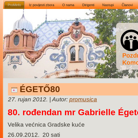
ProMinfo
Iz povijesti zbora
O nama
Dirigenti
Nastupi
Članovi
Pozdr
Komo
ÉGETŐ80
27. rujan 2012. | Autor:
promusica
80. rođendan mr Gabrielle Éget
Velika većnica Gradske kuće
26.09.2012. 20 sati