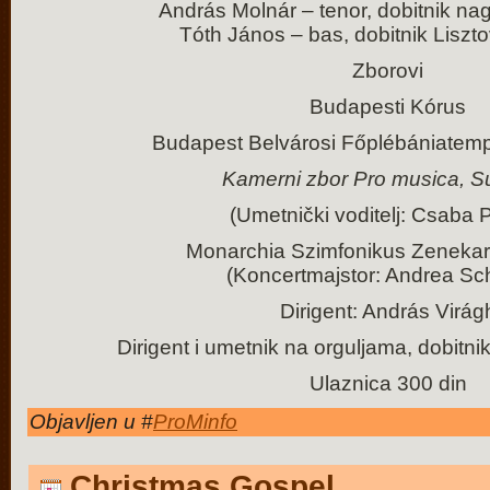
András Molnár – tenor, dobitnik n
Tóth János – bas, dobitnik Lisz
Zborovi
Budapesti Kórus
Budapest Belvárosi Főplébániatem
Kamerni zbor
Pro musica,
S
(Umetnički voditelj: Csaba 
Monarchia Szimfonikus Zenekar
(Koncertmajstor: Andrea Sc
Dirigent: András Virág
Dirigent i umetnik na orguljama, dobitn
Ulaznica 300 din
Objavljen u #
ProMinfo
Christmas Gospel