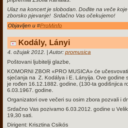
Ulaz na koncert je slobodan. Dođite na veče koj
zborsko pjevanje! Srdačno Vas očekujemo!
Objavljen u #
ProMinfo
Kodály, Lányi
4. ožujak 2012. | Autor:
promusica
Poštovani ljubitelji glazbe,
KOMORNI ZBOR «PRO MUSICA» će učesvovati u 
sjećanja na Z. Kodálya i E. Lányija. Ove godine 
je rođen 16.12.1882. godine, (130-ta godišnjica r
6.03.1967. godine.
Organizatori ove večeri su osim zbora pozvali i dru
Srdačno Vas pozivamo 6.03.2012. godine u Velik
19,30 sati.
Dirigent: Krisztina Csikós