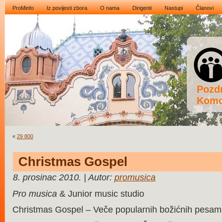
ProMinfo
Iz povijesti zbora
O nama
Dirigenti
Nastupi
Članovi
Pozdr
Komo
«
29 800
Christmas Gospel
8. prosinac 2010. | Autor:
promusica
Pro musica
& Junior music studio
Christmas Gospel – Veče popularnih božićnih pesa