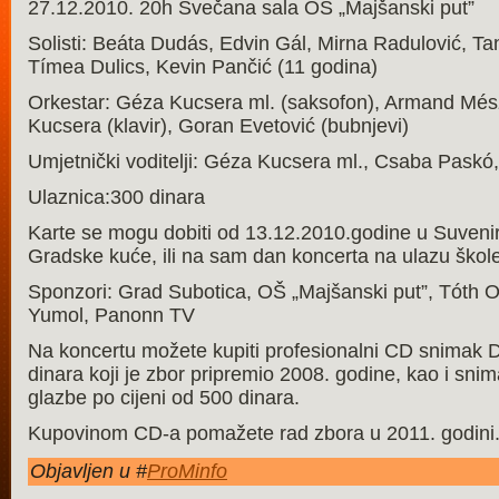
27.12.2010. 20h Svečana sala OŠ „Majšanski put”
Solisti: Beáta Dudás, Edvin Gál, Mirna Radulović, Ta
Tímea Dulics, Kevin Pančić (11 godina)
Orkestar: Géza Kucsera ml. (saksofon), Armand Mész
Kucsera (klavir), Goran Evetović (bubnjevi)
Umjetnički voditelji: Géza Kucsera ml., Csaba Pask
Ulaznica:300 dinara
Karte se mogu dobiti od 13.12.2010.godine u Suveni
Gradske kuće, ili na sam dan koncerta na ulazu škole
Sponzori: Grad Subotica, OŠ „Majšanski put”, Tóth O
Yumol, Panonn TV
Na koncertu možete kupiti profesionalni CD snimak Do
dinara koji je zbor pripremio 2008. godine, kao i sni
glazbe po cijeni od 500 dinara.
Kupovinom CD-a pomažete rad zbora u 2011. godini
Objavljen u #
ProMinfo