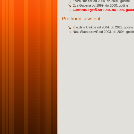
Elvira Huszár od 2000. do 2001. godine
Éva Gubena od 1999. do 2000. godine
Gabriella Égető od 1968. do 1999. godi
Prethodni asistent
Krisztina Csikós od 2004. do 2011. godine
Nela Skenderović od 2003. do 2004. godi