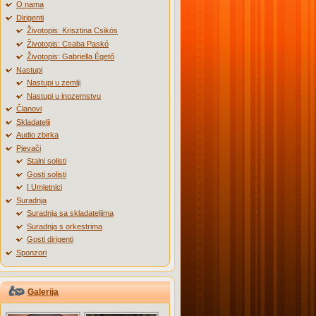
O nama
Dirigenti
Životopis: Krisztina Csikós
Životopis: Csaba Paskó
Životopis: Gabriella Égető
Nastupi
Nastupi u zemlji
Nastupi u inozemstvu
Članovi
Skladatelji
Audio zbirka
Pjevači
Stalni solisti
Gosti solisti
I Umjetnici
Suradnja
Suradnja sa skladateljima
Suradnja s orkestrima
Gosti dirigenti
Sponzori
Galerija