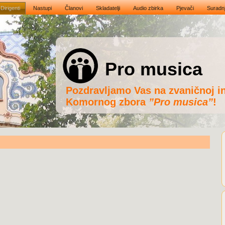
Dirigenti
Nastupi
Članovi
Skladatelji
Audio zbirka
Pjevači
Suradn
Pro musica
Pozdravljamo Vas na zvaničnoj in
Komornog zbora
”Pro musica”
!