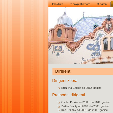
ProMinfo
Iz povijesti zbora
O nama
Dirigenti
Dirigent zbora
Krisztina Csikós od 2012. godine
Prethodni dirigenti
Csaba Paskó od 2003. do 2011. godine
Zoltán Dévity od 2002. do 2003. godine
Irén Krizsák od 2001. do 2002. godine