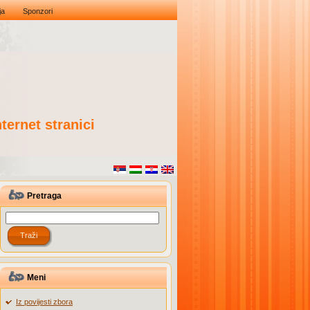
ja
Sponzori
ternet stranici
Pretraga
Meni
Iz povijesti zbora