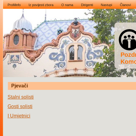
ProMinfo
Iz povijesti zbora
O nama
Dirigenti
Nastupi
Članovi
Pozdr
Komo
Pjevači
Stalni solisti
Gosti solisti
I Umjetnici