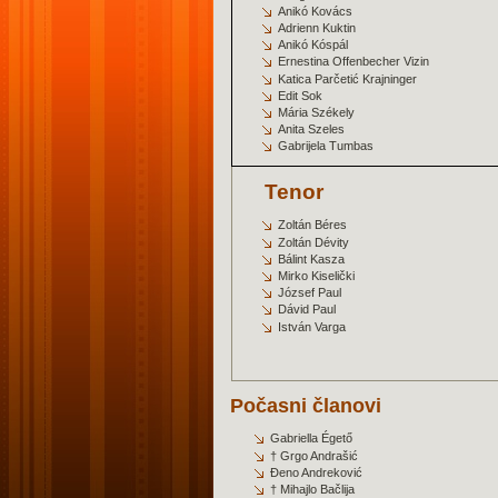
Anikó Kovács
Adrienn Kuktin
Anikó
Kóspál
Ernestina Offenbecher Vizin
Katica Parčetić Krajninger
Edit
S
ok
Mária Székely
Anita Szeles
Gabrijela Tumbas
Tenor
Zoltán Béres
Zoltán Dévity
Bálint Kasza
Mirko Kiselički
József Paul
Dávid Paul
István Varga
Počasni članovi
Gabriella Égető
† Grgo Andrašić
Đeno Andreković
† Mihajlo Bačlija