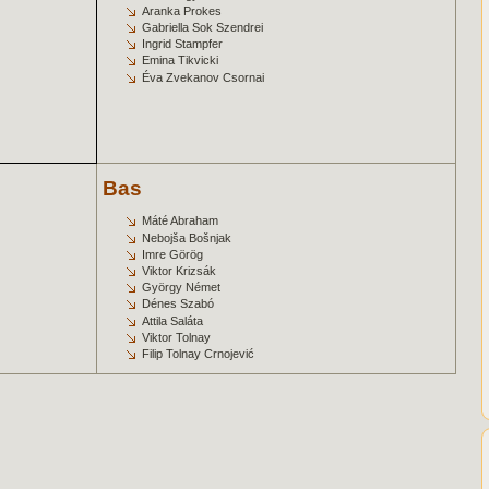
Aranka Prokes
Gabriella Sok Szendrei
Ingrid Stampfer
Emina Tikvicki
Éva Zvekanov Csornai
Bas
Máté Abraham
Nebojša Bošnjak
Imre Görög
Viktor Krizsák
György Német
Dénes Szabó
Attila Saláta
Viktor Tolnay
Filip Tolnay Crnojević