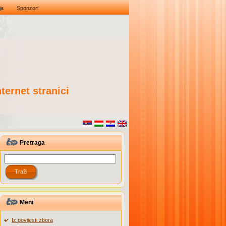
ja
Sponzori
ternet stranici
Pretraga
Meni
Iz povijesti zbora