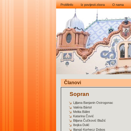
ProMinfo
Iz povijesti zbora
O nama
Članovi
Sopran
Ljiljana
Banjanin
Ostrogonac
Val
é
ria
B
á
rtol
Melita Bálint
Katarina Čović
Biljana Čučković
Blažić
Ibojka Dulić
Illangó Korhecz Dobos