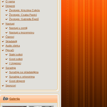
O nama
Dirigenti
Životopis: Krisztina Csikós
Životopis: Csaba Paskó
Životopis: Gabriella Égető
Nastupi
Nastupi u zemlji
Nastupi u inozemstvu
Članovi
Skladatelji
Audio zbirka
Pjevači
Stalni solisti
Gosti solisti
I Umjetnici
Suradnja
Suradnja sa skladateljima
Suradnja s orkestrima
Gosti dirigenti
Sponzori
Galerija