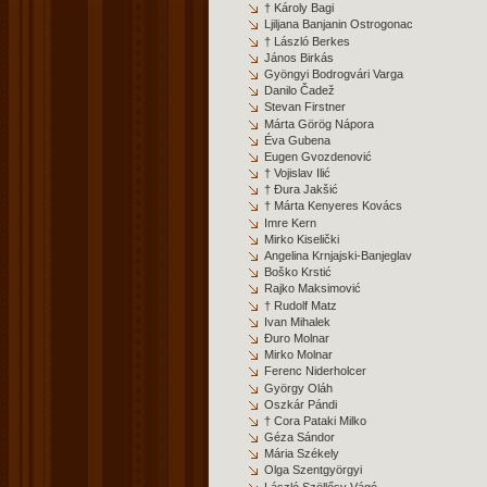
† Károly Bagi
Ljiljana Banjanin Ostrogonac
† László Berkes
János Birkás
Gyöngyi Bodrogvári Varga
Danilo Čadež
Stevan Firstner
Márta Görög Nápora
Éva Gubena
Eugen Gvozdenović
† Vojislav Ilić
† Đura Jakšić
† Márta Kenyeres Kovács
Imre Kern
Mirko Kise
lički
Angelina Krnjajski-Banjeglav
Boško Krstić
Rajko Maksimović
† Rudolf Matz
Ivan Mihalek
Đuro Molnar
Mirko Molnar
Ferenc Niderholcer
György Oláh
Oszkár Pándi
† Cora Pataki Milko
Géza Sándor
Mária Székely
Olga Szentgyörgyi
László Szöllősy Vágó