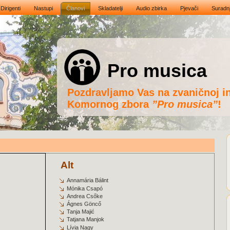
Dirigenti
Nastupi
Članovi
Skladatelji
Audio zbirka
Pjevači
Suradn
Pro musica
Pozdravljamo Vas na zvaničnoj in
Komornog zbora
”Pro musica”
!
Alt
Annamária Bálint
Mónika Csapó
Andrea Csőke
Ágnes Göncő
Tanja Majić
Tatjana Manjok
Lívia Nagy