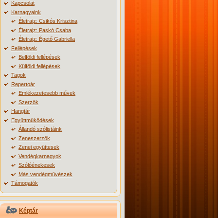
Kapcsolat
Karnagyaink
Életrajz: Csikós Krisztina
Életrajz: Paskó Csaba
Életrajz: Égető Gabriella
Fellépések
Belföldi fellépések
Külföldi fellépések
Tagok
Repertoár
Emlékezetesebb művek
Szerzők
Hangtár
Együttműködések
Állandó szólistáink
Zeneszerzők
Zenei együttesek
Vendégkarnagyok
Szólóénekesek
Más vendégművészek
Támogatók
Képtár