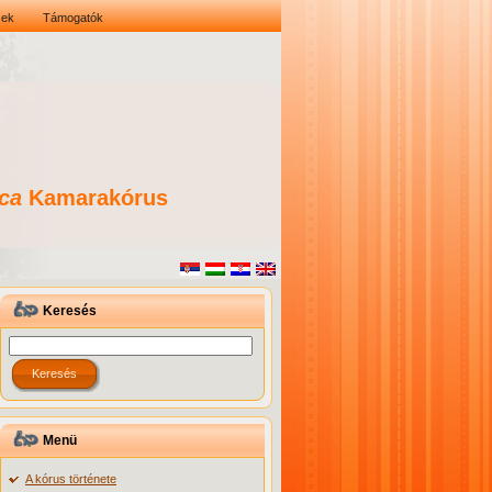
sek
Támogatók
ca
Kamarakórus
Keresés
Menü
A kórus története