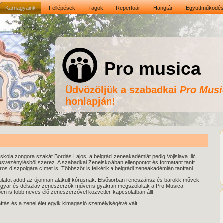
Karnagyaink
Fellépések
Tagok
Repertoár
Hangtár
Együttműködé
Pro musica
Üdvözöljük a szabadkai
Pro Musi
honlapján!
kola zongora szakát Bordás Lajos, a belgrádi zeneakadémiát pedig Vojislava Ilić
usvezénylésből szerez. A szabadkai Zeneiskolában ellenpontot és formatant tanít.
os díszpolgára címet is. Többször is felkérik a belgrádi zeneakadémián tanítani.
culatot adott az újonnan alakult kórusnak. Elsősorban reneszánsz és barokk művek
 magyar és délszláv zeneszerzők művei is gyakran megszólaltak a Pro Musica
n is több neves élő zeneszerzővel közvetlen kapcsolatban állt.
ítás és a zenei élet egyik kimagasló személyiségévé vált.