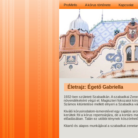
ProMinfo
A kórus története
Kapcsolat
Életrajz: Égető Gabriella
1932-ben született Szabadkán. A szabadkai Zeneis
növendékeként végzi el. Magiszteri fokozatot kór
Számos kitüntetése mellett elnyeri a Szabadka vár
Kiváló kórusirodalom-ismeretével egy sajátos ar
kerültek föl a kórus repertoárjára, de a kortárs
előadásában. Talán ez utóbbi ténynek köszönhetőe
Kitartó és alapos munkájával a szabadkai zenetan