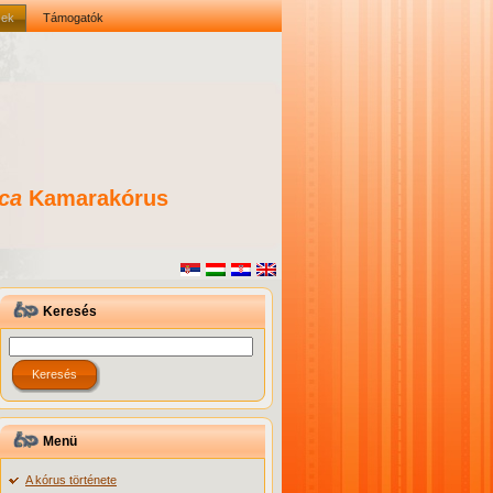
sek
Támogatók
ca
Kamarakórus
Keresés
Menü
A kórus története