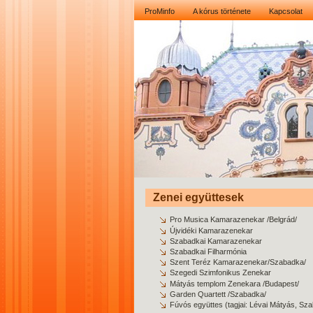
ProMinfo
A kórus története
Kapcsolat
Zenei együttesek
Pro Musica Kamarazenekar /Belgrád/
Újvidéki Kamarazenekar
Szabadkai Kamarazenekar
Szabadkai Filharmónia
Szent Teréz Kamarazenekar/Szabadka/
Szegedi Szimfonikus Zenekar
Mátyás templom Zenekara /Budapest/
Garden Quartett /Szabadka/
Fúvós együttes (tagjai: Lévai Mátyás, Sz