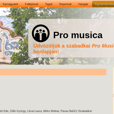
Karnagyaink
Fellépések
Tagok
Repertoár
Hangtár
Együttműködé
Pro musica
Üdvözöljük a szabadkai
Pro Musi
honlapján!
abó Ede, Oláh György, Lévai Laura, Mirko Molnar, Pavao Bačić) /Szabadka/