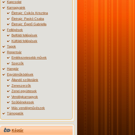
Kapcsolat
Karnagyaink
Életrajz: Csikós Krisztina
Életrajz: Paskó Csaba
Életrajz: Égető Gabriella
Fellépések
Belföldi fellépések
Külföldi fellépések
Tagok
Repertoár
Emlékezetesebb művek
Szerzők
Hangtár
Együttműködések
Állandó szólistáink
Zeneszerzők
Zenei együttesek
Vendégkarnagyok
Szólóénekesek
Más vendégművészek
Támogatók
Képtár