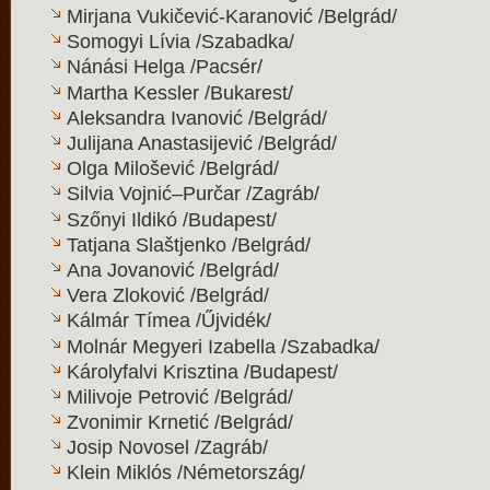
Mirjana Vukičević-Karanović /Belgrád/
Somogyi Lívia /Szabadka/
Nánási Helga /Pacsér/
Martha Kessler /Bukarest/
Aleksandra Ivanović /Belgrád/
Julijana Anastasijević /Belgrád/
Olga Milošević /Belgrád/
Silvia Vojnić–Purčar /Zagráb/
Szőnyi Ildikó /Budapest/
Tatjana Slaštjenko /Belgrád/
Ana Jovanović /Belgrád/
Vera Zloković /Belgrád/
Kálmár Tímea /Űjvidék/
Molnár Megyeri Izabella /Szabadka/
Károlyfalvi Krisztina /Budapest/
Milivoje Petrović /Belgrád/
Zvonimir Krnetić /Belgrád/
Josip Novosel /Zagráb/
Klein Miklós /Németország/