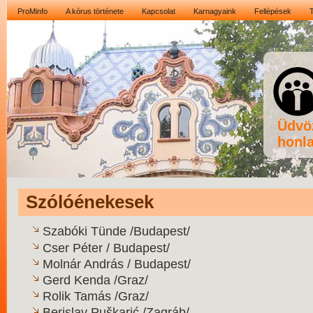
ProMinfo
A kórus története
Kapcsolat
Karnagyaink
Fellépések
Üdvö
honla
Szólóénekesek
Szabóki Tünde /Budapest/
Cser Péter / Budapest/
Molnár András / Budapest/
Gerd Kenda /Graz/
Rolik Tamás /Graz/
Berislav Puškarić /Zagráb/