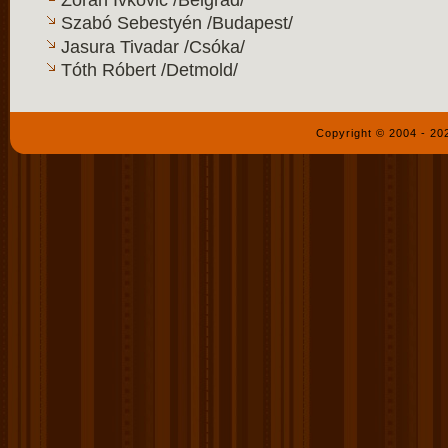
Zoran Ivković /Belgrád/
Szabó Sebestyén /Budapest/
Jasura Tivadar /Csóka/
Tóth Róbert /Detmold/
Copyright © 2004 - 2