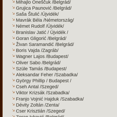
Mihajlo Oneščuk /Belgrád/
Grujica Paunović /Belgrád/
Saša Štulić /Újvidék/
Mavrák Béla /Németország/
Német Rudolf /Újvidék/
Branislav Jatić / Újvidék /
Goran Gligorić /Belgrád/
Živan Saramandić /Belgrád/
Boris Vajda /Zagráb/
Wagner Lajos /Budapest/
Oliver Sabo /Belgrád/
Szüle Tamás /Budapest/
Aleksandar Feher /Szabadka/
György Phillip / Budapest /
Cseh Antal /Szeged/
Viktor Krizsák /Szabadka/
Franjo Vojnić Hajduk /Szabadka/
Dévity Zoltán /Zenta/
Cser Krisztián /Szeged/