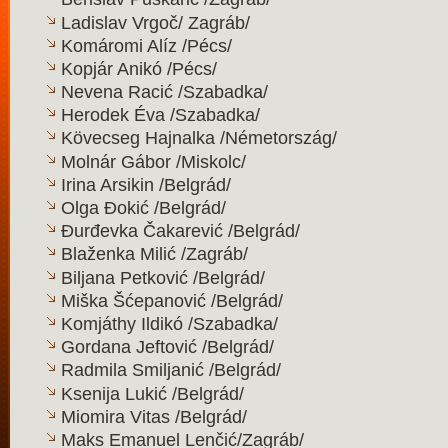
Ladislav Vrgoč/ Zagráb/
Komáromi Alíz /Pécs/
Kopjár Anikó /Pécs/
Nevena Racić /Szabadka/
Herodek Éva /Szabadka/
Kövecseg Hajnalka /Németország/
Molnár Gábor /Miskolc/
Irina Arsikin /Belgrád/
Olga Đokić /Belgrád/
Đurđevka Čakarević /Belgrád/
Blaženka Milić /Zagráb/
Biljana Petković /Belgrád/
Miška Šćepanović /Belgrád/
Komjáthy Ildikó /Szabadka/
Gordana Jeftović /Belgrád/
Radmila Smiljanić /Belgrád/
Ksenija Lukić /Belgrád/
Miomira Vitas /Belgrád/
Maks Emanuel Lenčić/Zagráb/