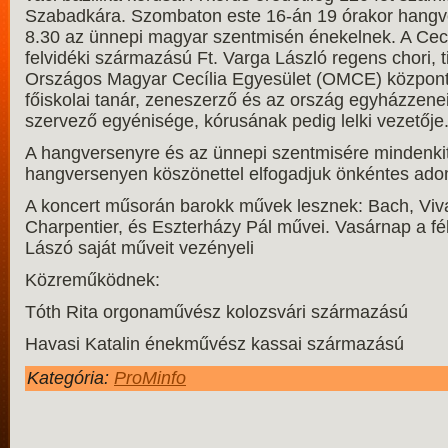
Szabadkára. Szombaton este 16-án 19 órakor hangv
8.30 az ünnepi magyar szentmisén énekelnek. A Cecíl
felvidéki származású Ft. Varga László regens chori, t
Országos Magyar Cecília Egyesület (OMCE) központi 
főiskolai tanár, zeneszerző és az ország egyházzenei
szervező egyénisége, kórusának pedig lelki vezetője
A hangversenyre és az ünnepi szentmisére mindenkit 
hangversenyen köszönettel elfogadjuk önkéntes ado
A koncert műsorán barokk művek lesznek: Bach, Viva
Charpentier, és Eszterházy Pál művei. Vasárnap a f
Lászó saját műveit vezényeli
Közreműködnek:
Tóth Rita orgonaművész kolozsvári származású
Havasi Katalin énekművész kassai származású
Kategória:
ProMinfo