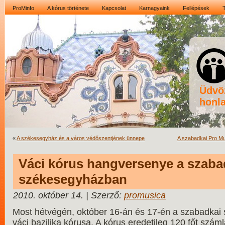
ProMinfo
A kórus története
Kapcsolat
Karnagyaink
Fellépések
Üdvö
honla
«
A székesegyház és a város védőszentjének ünnepe
A szabadkai Pro M
Váci kórus hangversenye a szaba
székesegyházban
2010. október 14. | Szerző:
promusica
Most hétvégén, október 16-án és 17-én a szabadkai
váci bazilika kórusa. A kórus eredetileg 120 főt száml