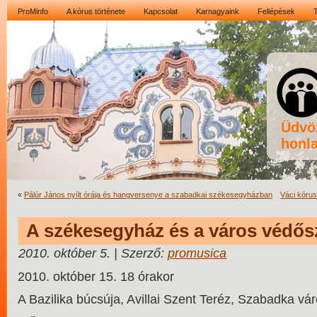
ProMinfo
A kórus története
Kapcsolat
Karnagyaink
Fellépések
Üdvö
honla
«
Pálúr János nyílt órája és hangversenye a szabadkai székesegyházban
Váci kóru
A székesegyház és a város védős
2010. október 5. | Szerző:
promusica
2010. október 15. 18 órakor
A Bazilika búcsúja, Avillai Szent Teréz, Szabadka v