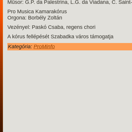
Műsor: G.P. da Palestrina, L.G. da Viadana, C. Sai
Pro Musica Kamarakórus
Orgona: Borbély Zoltán
Vezényel: Paskó Csaba, regens chori
A kórus fellépését Szabadka város támogatja
Kategória:
ProMinfo