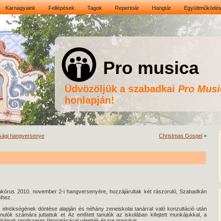
Karnagyaink
Fellépések
Tagok
Repertoár
Hangtár
Együttműködé
Pro musica
Üdvözöljük a szabadkai
Pro Musi
honlapján!
sági hangversenye
Christmas Gospel
»
akórus 2010. november 2-i hangversenyére, hozzájárultak két rászoruló, Szabadkán
ihez.
 elnökségének döntése alapján és néhány zeneiskolai tanárral való konzultáció után
ók számára juttattuk el. Az említett tanulók az iskolában kifejtett munkájukkal, a
báinak rendszeres látogatásával vétették észre magukat.