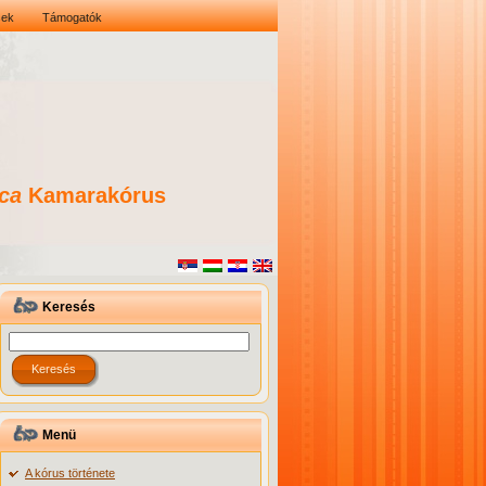
sek
Támogatók
ca
Kamarakórus
Keresés
Menü
A kórus története