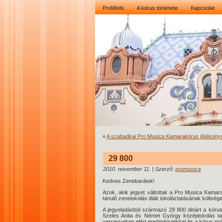
ProMinfo
A kórus története
Kapcsolat
«
A szabadkai Pro Musica Kamarakórus jótékony
29 800
2010. november 11. | Szerző:
promusica
Kedves Zenebarátok!
Azok, akik jegyet váltottak a Pro Musica Kamar
tanuló zeneiskolás diák iskoláztatásának költsége
A jegyeladásból származó 29 800 dinárt a kórus
Szeles Anita és Német György középiskolás tanul
versenyeken elért eredményeikkel és a kórus pró