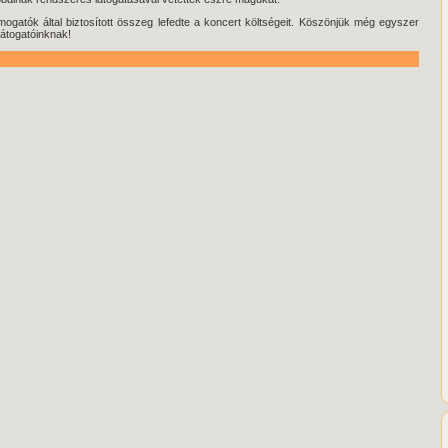
ámogatók által biztosított összeg lefedte a koncert költségeit. Köszönjük még egyszer
látogatóinknak
!