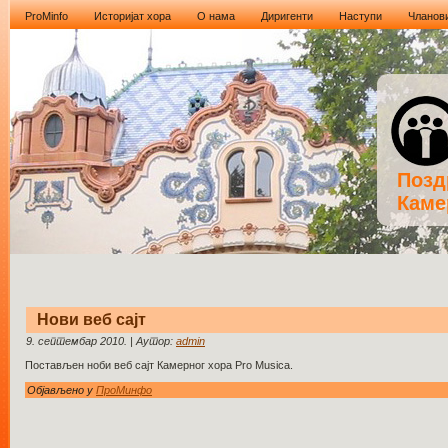
ProMinfo
Историјат хора
О нама
Диригенти
Наступи
Чланов
Позд
Каме
Нови веб сајт
9. септембар 2010. | Аутор:
admin
Постављен ноби веб сајт Камерног хора Pro Musica.
Објављено у
ПроМинфо